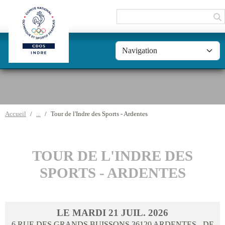
Panneau de gestion des cookies
Accueil
Tour de l'Indre des Sports - Ardentes
TOUR DE L'INDRE DES
SPORTS - ARDENTES
LE
MARDI
21
JUIL.
2026
6 RUE DES GRANDS BUISSONS
36120
ARDENTES
- DE