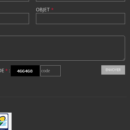
OBJET
*
DE
*
:
ENVOYER