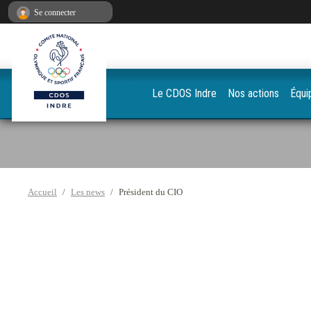
Panneau de gestion des cookies
Se connecter
Le CDOS Indre
Nos actions
Équi
Accueil
Les news
Président du CIO