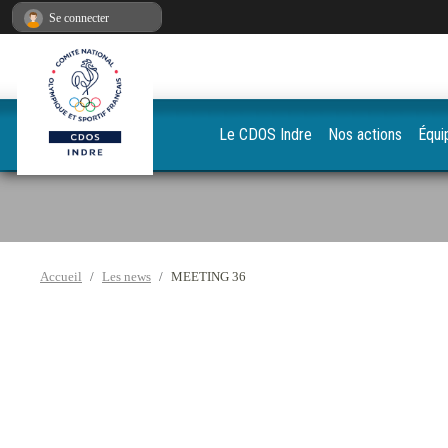
Panneau de gestion des cookies
Se connecter
Le CDOS Indre
Nos actions
Équi
Accueil
Les news
MEETING 36