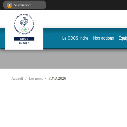
Panneau de gestion des cookies
Se connecter
Le CDOS Indre
Nos actions
Équi
Accueil
Les news
FDVA 2026